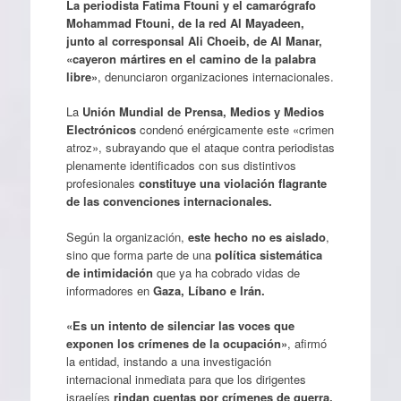
La periodista Fatima Ftouni y el camarógrafo
Mohammad Ftouni, de la red Al Mayadeen,
junto al corresponsal Ali Choeib, de Al Manar,
«cayeron mártires en el camino de la palabra
libre»
, denunciaron organizaciones internacionales.
La
Unión Mundial de Prensa, Medios y Medios
Electrónicos
condenó enérgicamente este «crimen
atroz», subrayando que el ataque contra periodistas
plenamente identificados con sus distintivos
profesionales
constituye una violación flagrante
de las convenciones internacionales.
​Según la organización,
este hecho no es aislado
,
sino que forma parte de una
política sistemática
de intimidación
que ya ha cobrado vidas de
informadores en
Gaza, Líbano e Irán.
«Es un intento de silenciar las voces que
exponen los crímenes de la ocupación»
, afirmó
la entidad, instando a una investigación
internacional inmediata para que los dirigentes
israelíes
rindan cuentas por crímenes de guerra.