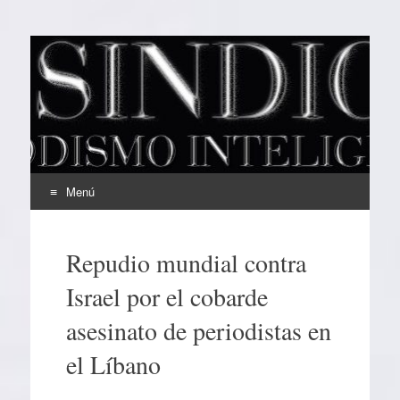
EL SINDICAL
Periodismo Inteligente
Menú
Ir
al
Repudio mundial contra
contenido
Israel por el cobarde
asesinato de periodistas en
el Líbano