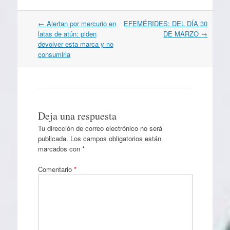
Navegación
←
Alertan por mercurio en
EFEMÉRIDES: DEL DÍA 30
por
latas de atún: piden
DE MARZO
→
artículos
devolver esta marca y no
consumirla
Deja una respuesta
Tu dirección de correo electrónico no será
publicada.
Los campos obligatorios están
marcados con
*
Comentario
*