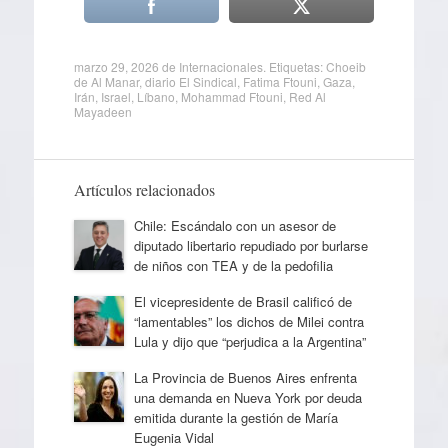
marzo 29, 2026
de
Internacionales
. Etiquetas:
Choeib
de Al Manar
,
diario El Sindical
,
Fatima Ftouni
,
Gaza
,
Irán
,
Israel
,
Líbano
,
Mohammad Ftouni
,
Red Al
Mayadeen
Artículos relacionados
Chile: Escándalo con un asesor de
diputado libertario repudiado por burlarse
de niños con TEA y de la pedofilia
El vicepresidente de Brasil calificó de
“lamentables” los dichos de Milei contra
Lula y dijo que “perjudica a la Argentina”
La Provincia de Buenos Aires enfrenta
una demanda en Nueva York por deuda
emitida durante la gestión de María
Eugenia Vidal