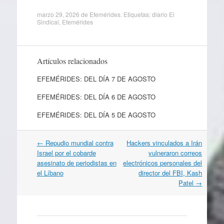
marzo 29, 2026
de
Efemérides
. Etiquetas:
diario El
Sindical
,
Efemérides
Artículos relacionados
EFEMÉRIDES: DEL DÍA 7 DE AGOSTO
EFEMÉRIDES: DEL DÍA 6 DE AGOSTO
EFEMÉRIDES: DEL DÍA 5 DE AGOSTO
Navegación
←
Repudio mundial contra
Hackers vinculados a Irán
por
Israel por el cobarde
vulneraron correos
artículos
asesinato de periodistas en
electrónicos personales del
el Líbano
director del FBI, Kash
Patel
→