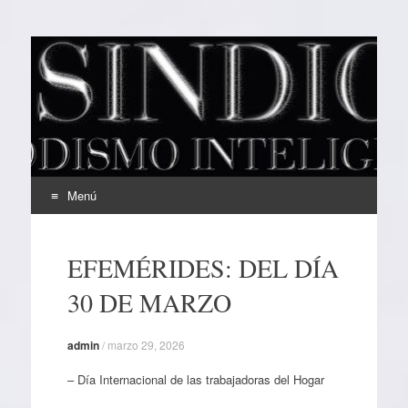
EL SINDICAL
Periodismo Inteligente
Menú
Ir
al
EFEMÉRIDES: DEL DÍA
contenido
30 DE MARZO
admin
/
marzo 29, 2026
– Día Internacional de las trabajadoras del Hogar