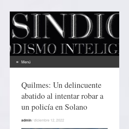
EL SINDICAL
Periodismo Inteligente
Menú
Ir
al
Quilmes: Un delincuente
contenido
abatido al intentar robar a
un policía en Solano
admin
/
diciembre 12, 2022