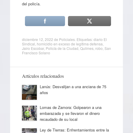
del policía.
diciembre 12, 2022
de
Policiales
. Etiquetas:
diario El
Sindical
,
homicidio en exceso de legítima defensa
,
Jairo Escobar
,
Policía de la Ciudad
,
Quilmes
,
robo
,
San
Francisco Solano
Artículos relacionados
Lanús: Desvalijan a una anciana de 75
años
Lomas de Zamora: Golpearon a una
embarazada y se llevaron el dinero
recaudado de su local
Ley de Tierras: Enfrentamientos entre la