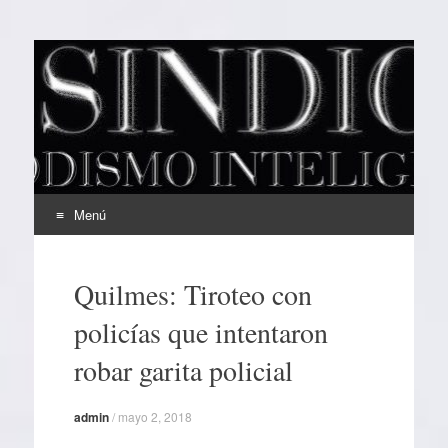
EL SINDICAL
Periodismo Inteligente
Menú
Ir
al
Quilmes: Tiroteo con
contenido
policías que intentaron
robar garita policial
admin
/
mayo 2, 2018