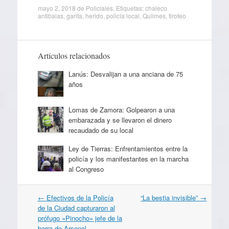
mayo 2, 2018
de
Policiales
. Etiquetas:
chaleco
antibalas
,
garita
,
herido
,
policía local
,
Quilmes
,
tiroteo
Artículos relacionados
Lanús: Desvalijan a una anciana de 75
años
Lomas de Zamora: Golpearon a una
embarazada y se llevaron el dinero
recaudado de su local
Ley de Tierras: Enfrentamientos entre la
policía y los manifestantes en la marcha
al Congreso
Navegación
←
Efectivos de la Policía
“La bestia invisible”
→
por
de la Ciudad capturaron al
artículos
prófugo «Pinocho» jefe de la
barra de Arsenal