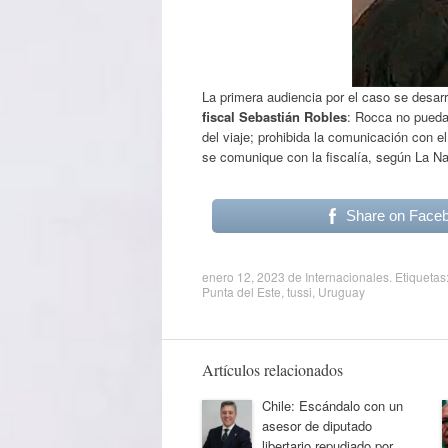
La primera audiencia por el caso se desar
fiscal Sebastián Robles
: Rocca no pueda 
del viaje; prohibida la comunicación con el
se comunique con la fiscalía, según La Na
Share on Face
enero 12, 2023
de
Internacionales
. Etiquetas
Punta del Este
,
tussi
,
Uruguay
Artículos relacionados
Chile: Escándalo con un
asesor de diputado
libertario repudiado por