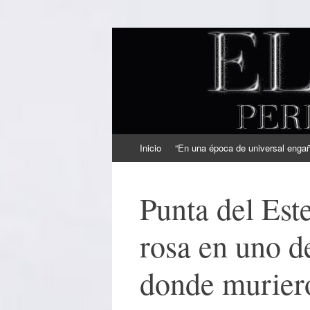
EL SINDICAL
Periodismo Inteligente
Ir
Inicio
“En una época de universal engaño
al
contenido
Punta del Est
rosa en uno d
donde murier