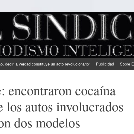
, decir la verdad constituye un acto revolucionario”
Publicidad
Sobre E
e: encontraron cocaína
e los autos involucrados
on dos modelos