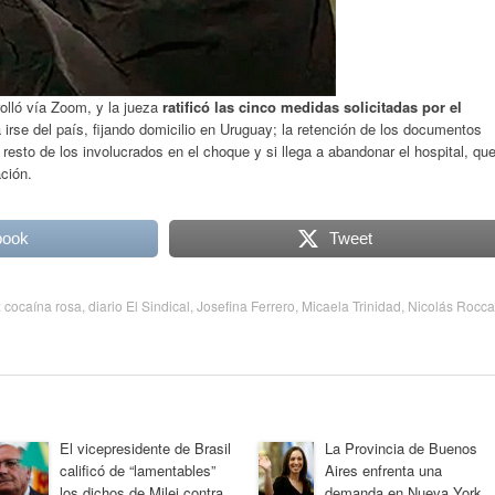
rolló vía Zoom, y la jueza
ratificó las cinco medidas solicitadas por el
irse del país, fijando domicilio en Uruguay; la retención de los documentos
 resto de los involucrados en el choque y si llega a abandonar el hospital, qu
ción.
book
Tweet
:
cocaína rosa
,
diario El Sindical
,
Josefina Ferrero
,
Micaela Trinidad
,
Nicolás Rocca
El vicepresidente de Brasil
La Provincia de Buenos
calificó de “lamentables”
Aires enfrenta una
los dichos de Milei contra
demanda en Nueva York