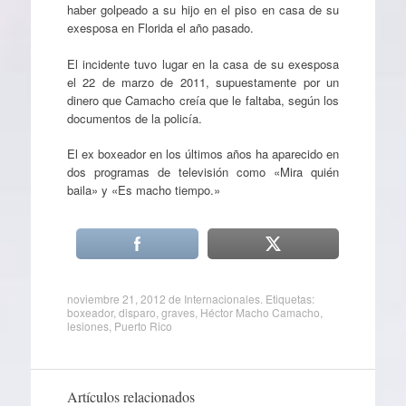
haber golpeado a su hijo en el piso en casa de su
exesposa en Florida el año pasado.
El incidente tuvo lugar en la casa de su exesposa
el 22 de marzo de 2011, supuestamente por un
dinero que Camacho creía que le faltaba, según los
documentos de la policía.
El ex boxeador en los últimos años ha aparecido en
dos programas de televisión como «Mira quién
baila» y «Es macho tiempo.»
noviembre 21, 2012
de
Internacionales
. Etiquetas:
boxeador
,
disparo
,
graves
,
Héctor Macho Camacho
,
lesiones
,
Puerto Rico
Artículos relacionados