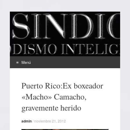
EL SINDICAL
Periodismo Inteligente
Menú
Ir
al
Puerto Rico:Ex boxeador
contenido
«Macho» Camacho,
gravemente herido
admin
/
noviembre 21, 2012