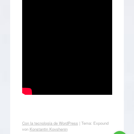
Con la tecnología de WordPress
|
Tema: Expound
von
Konstantin Kovshenin