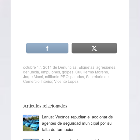
octubre 17, 2011
de
Denuncias
. Etiquetas:
agresiones
,
denuncia
,
empujones
,
golpes
,
Guuillermo Moreno
,
Jorge Macri
,
militante PRO
,
patadas
,
Secretario de
Comercio Interior
,
Vicente López
Artículos relacionados
Lanús: Vecinos repudian el accionar de
agentes de seguridad municipal por su
falta de formación