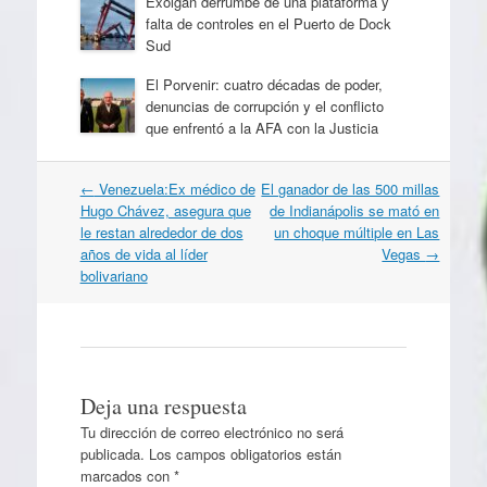
Exolgan derrumbe de una plataforma y
falta de controles en el Puerto de Dock
Sud
El Porvenir: cuatro décadas de poder,
denuncias de corrupción y el conflicto
que enfrentó a la AFA con la Justicia
Navegación
←
Venezuela:Ex médico de
El ganador de las 500 millas
por
Hugo Chávez, asegura que
de Indianápolis se mató en
artículos
le restan alrededor de dos
un choque múltiple en Las
años de vida al líder
Vegas
→
bolivariano
Deja una respuesta
Tu dirección de correo electrónico no será
publicada.
Los campos obligatorios están
marcados con
*