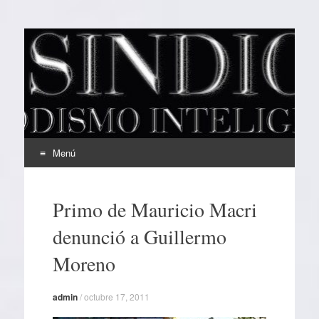
EL SINDICAL
Periodismo Inteligente
Menú
Ir
al
Primo de Mauricio Macri
contenido
denunció a Guillermo
Moreno
admin
/
octubre 17, 2011