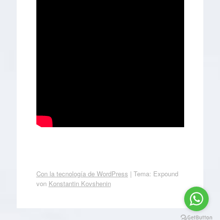
Con la tecnología de WordPress
|
Tema: Expound
von
Konstantin Kovshenin