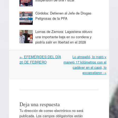
Córdoba: Detienen al Jefe de Drogas
Peligrosas de la PFA
Lomas de Zamora: Lagostena obtuvo
una importante baja en su condena y
podría salir en libertad en el 2028
Navegación
←
EFEMÉRIDES:DEL DÍA
Lo atropelló, lo mató y
por
20 DE FEBRERO
manejó 17 kilómetros con el
artículos
cadáver en el capó, lo
excarcelaron
→
Deja una respuesta
Tu dirección de correo electrónico no será
publicada.
Los campos obligatorios están