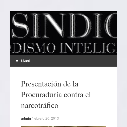
EL SINDICAL
Periodismo Inteligente
Menú
Ir
al
Presentación de la
contenido
Procuraduría contra el
narcotráfico
admin
/
febrero 20, 2013