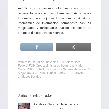
Asimismo, el organismo recién creado contará con
representaciones en las diferentes jurisdicciones
federales, con el objetivo de asegurar proximidad e
intercambio de información permanente con los
magistrados y funcionarios que se encuentran en
contacto directo con los hechos.
febrero 20, 2013
de
Judiciales
. Etiquetas:
Fiscal
Federal Félix Crous
,
Ministra de Seguridad Nilda
Garré
,
PROCUNAR
,
Procuradora General de la Nación
Alejandra Gils Carbó
,
Rafael Bielsa
,
SEDRONAR
,
unidades fiscales
Artículos relacionados
Brandsen: Solicitan la inmediata
suspensión de una Fiscal