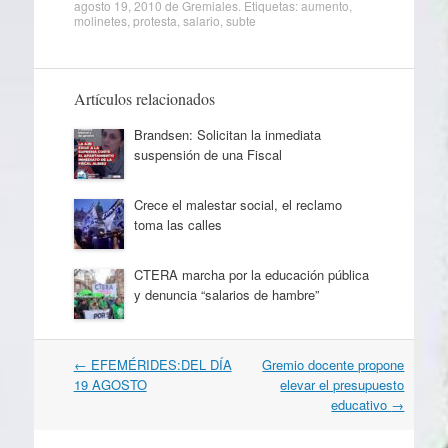
agosto 19, 2010
de
Gremiales
. Etiquetas:
aumento
,
molinetes
,
protesta
,
salario
,
subte
Artículos relacionados
Brandsen: Solicitan la inmediata
suspensión de una Fiscal
Crece el malestar social, el reclamo
toma las calles
CTERA marcha por la educación pública
y denuncia “salarios de hambre”
Navegación
←
EFEMÉRIDES:DEL DÍA
Gremio docente propone
por
19 AGOSTO
elevar el presupuesto
artículos
educativo
→