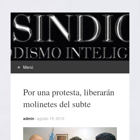
EL SINDICAL
Periodismo Inteligente
Menú
Ir
al
Por una protesta, liberarán
contenido
molinetes del subte
admin
/
agosto 19, 2010