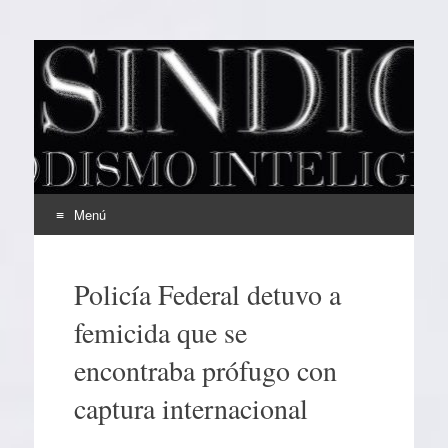
EL SINDICAL
Periodismo Inteligente
Menú
Ir
al
Policía Federal detuvo a
contenido
femicida que se
encontraba prófugo con
captura internacional