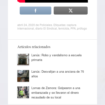
abril 24, 2020
de
Policiales
. Etiquetas:
captura
internacional
,
diario El Sindical
,
femicida
,
PFA
,
prófugo
Artículos relacionados
Lanús: Robo y vandalismo a escuela
primaria
Lanús: Desvalijan a una anciana de 75
años
Lomas de Zamora: Golpearon a una
embarazada y se llevaron el dinero
recaudado de su local