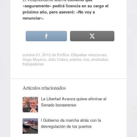
«seguramente» pedirá licencia en su cargo el
próximo año, pero aseveró: «No voy a
renunciar».
octubre 21, 2010
de
Política
. Etiquetas:
elecciones
,
Hugo Moyano
,
Julio Cobos
,
pobres
,
rico
,
sindicatos
,
trabajadores
Artículos relacionados
La Libertad Avanza quiere eliminar el
Senado bonaerense
l Gobierno da marcha atrás con la
desregulación de los puertos