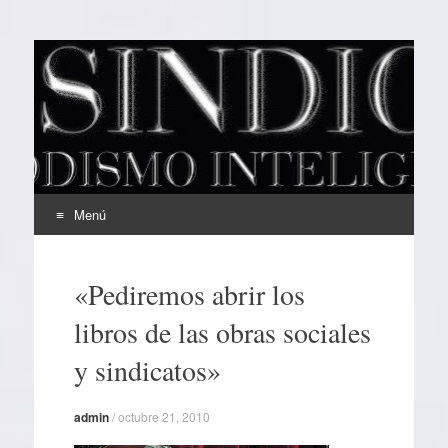
EL SINDICAL
Periodismo Inteligente
Menú
Ir
al
«Pediremos abrir los
contenido
libros de las obras sociales
y sindicatos»
admin
/
octubre 21, 2010