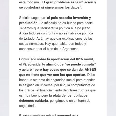
está todo mal.
El gran problema es la inflación y
se controlará si sinceramos los datos”.
Señaló luego que “
el país necesita inversión y
producción
. La inflación no es buena para nadie.
Tenemos que recuperar la política a largo plazo.
Ahora todo se confronta y no se habla de política
de Estado. Acá hay que dar explicaciones de las
cosas normales. Hay que hablar con todos y
consensuar por el bien de la Argentina”.
Consultado
sobre la aprobación del 82% móvil
,
el Vicepresidente
afirmó que “se puede cumplir”
y aclaró “pero hay cosas que se dan del ANSES
que no tiene que ver con los que aportan
. Debe
haber un sistema de seguridad social para atender
la asignación universal por hijo, la computadora de
los chicos, el financiamiento de infraestructura que
es muy bueno pero
la plata de los jubilados
debemos cuidarla
, pongámosle un cinturón de
seguridad”.
El vicepresidente ademá
comentó que