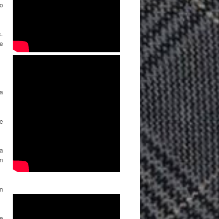
ro
.
ue
ra
se
 a
n
ón
ue