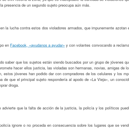
 la presencia de un segundo sujeto preocupa aún más.
n la lucha contra estos dos violadores armados, que impunemente azotan e
upo en
Facebook, «ayudanos a ayudar»
y con volantes convocando a reclama
pudo saber que los sujetos están siendo buscados por un grupo de jóvenes q
 promete hacer ellos justicia, las violadas son hermanas, novias, amigas de l
n, estos jóvenes han podido dar con compradores de los celulares y los mp
a de que el principal sujeto respondería al apodo de «La Vieja», un conoci
mprar droga.
ierte que la falta de acción de la justicia, la policía y los políticos pue
policía ignore o no proceda en consecuencia sobre los lugares que se vend