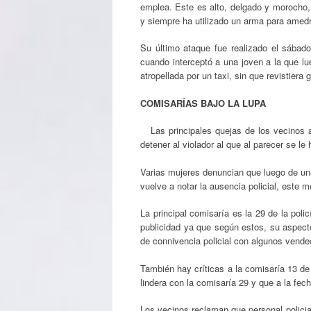
emplea. Este es alto, delgado y morocho, s
y siempre ha utilizado un arma para amedr
Su último ataque fue realizado el sábad
cuando interceptó a una joven a la que lu
atropellada por un taxi, sin que revistiera
COMISARÍAS BAJO LA LUPA
Las principales quejas de los vecinos a l
detener al violador al que al parecer se le
Varias mujeres denuncian que luego de una
vuelve a notar la ausencia policial, este m
La principal comisaría es la 29 de la policí
publicidad ya que según estos, su aspect
de connivencia policial con algunos vende
También hay críticas a la comisaría 13 de 
lindera con la comisaría 29 y que a la fec
Los vecinos reclaman que personal policial