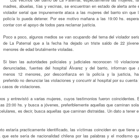
madres, abuelas, tías y vecinas, se encuentran en estado de alerta ante e
violador serial que impunemente ataca a las mujeres del barrio sin que l
policía lo pueda detener. Por ese motivo mañana a las 19:00 hs. espera
contar con el apoyo de todos para reclamar justicia.
Poco a poco, algunos medios se van ocupando del tema del violador seria
de La Paternal que a la fecha ha dejado un triste saldo de 22 jóvene
menores de edad brutalmente violadas.
Si bien las autoridades policiales y judiciales reconocen 10 violacione
denunciadas, fuentes del hospital Álvarez y del barrio, informan que a
menos 12 menores, por desconfianza en la policía y la justicia, ha
preferido no denunciar las violaciones y concurrir al hospital por su cuenta
os casos de violaciones.
hos y entrevistó a varias mujeres, cuyos testimonios fueron coincidentes. E
as 23:00 hs. y busca a jóvenes, preferiblemente aquellas que caminan sola
celulares, es decir, busca aquellas que caminan distraidas. Un dato a tener 
eto estaría practicamente identificado, las víctimas coinciden en que tiene 
 a que este sería de nacionalidad chilena por las palabras y el modismo qu