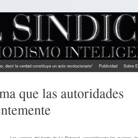
, decir la verdad constituye un acto revolucionario”
Publicidad
Sobre E
ama que las autoridades
ientemente
Los vecinos del barrio de La Paternal, especialmente las mujeres, la