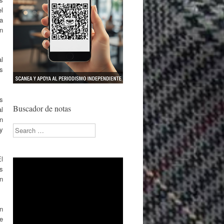
l
a
n
l
s
s
Buscador de notas
l
n
Search
 y
l
s
en
un
e