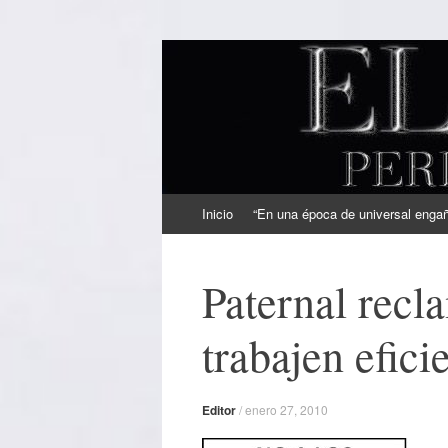
EL SINDICAL
Periodismo Inteligente
Ir
Inicio
“En una época de universal engaño
al
contenido
Paternal recl
trabajen efic
Editor
/
enero 27, 2010