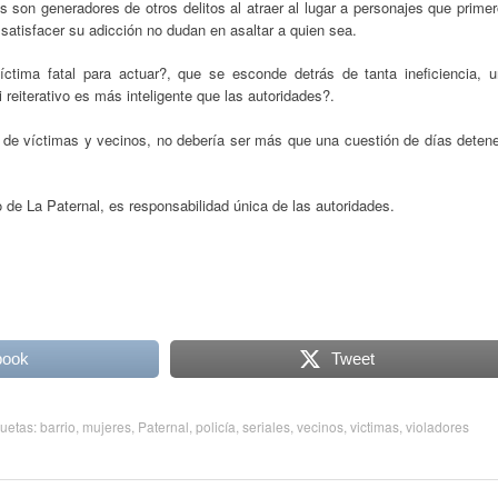
on generadores de otros delitos al atraer al lugar a personajes que primer
satisfacer su adicción no dudan en asaltar a quien sea.
ctima fatal para actuar?, que se esconde detrás de tanta ineficiencia, u
reiterativo es más inteligente que las autoridades?.
s de víctimas y vecinos, no debería ser más que una cuestión de días detene
 de La Paternal, es responsabilidad única de las autoridades.
book
Tweet
quetas:
barrio
,
mujeres
,
Paternal
,
policía
,
seriales
,
vecinos
,
victimas
,
violadores