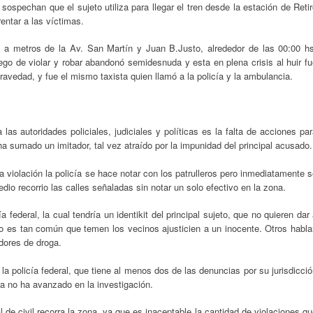
ospechan que el sujeto utiliza para llegar el tren desde la estación de Reti
entar a las víctimas.
o a metros de la Av. San Martín y Juan B.Justo, alrededor de las 00:00 hs
ego de violar y robar abandonó semidesnuda y esta en plena crisis al huir f
 gravedad, y fue el mismo taxista quien llamó a la policía y la ambulancia.
as autoridades policiales, judiciales y políticas es la falta de acciones pa
 ha sumado un imitador, tal vez atraído por la impunidad del principal acusado.
 violación la policía se hace notar con los patrulleros pero inmediatamente 
edio recorrio las calles señaladas sin notar un solo efectivo en la zona.
a federal, la cual tendría un identikit del principal sujeto, que no quieren dar
o es tan común que temen los vecinos ajusticien a un inocente. Otros habla
dores de droga.
la policía federal, que tiene al menos dos de las denuncias por su jurisdicci
ha no ha avanzado en la investigación.
 de civil recorra la zona, ya que es inaceptable la cantidad de violaciones q