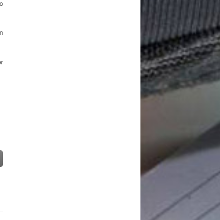
o
n
r