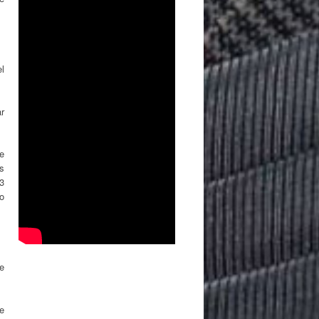
l
r
ue
os
3
do
de
e