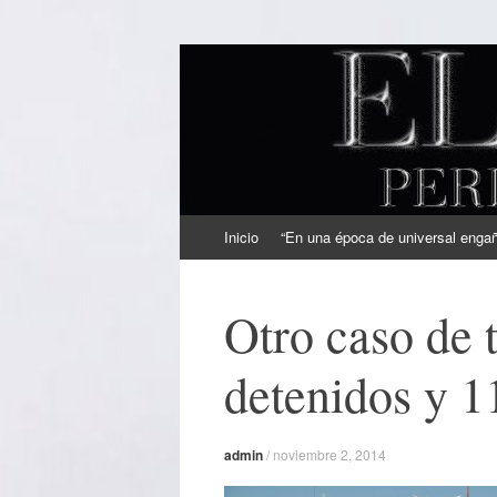
EL SINDICAL
Periodismo Inteligente
Ir
Inicio
“En una época de universal engaño
al
contenido
Otro caso de t
detenidos y 1
admin
/
noviembre 2, 2014