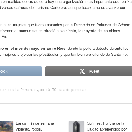
e «en realidad detrás de esto hay una organización más importante que realiza
diversas carreras del Turismo Carretera, aunque todavía no se avanzó con
n a las mujeres que fueron asistidas por la Dirección de Políticas de Género
riormente, aunque se les ofreció alojamiento, la mayoría de las chicas
a Fe.
rió en el mes de mayo en Entre Ríos
, donde la policía detectó durante las
a mujeres a ejercer las prostitución y que también era oriundo de Santa Fe.
book
Tweet
etenidos
,
La Pampa
,
ley
,
policía
,
TC
,
trata de personas
Lanús: Fin de semana
Quilmes: Policía de la
violento, robos,
Ciudad aprehendido por