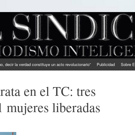
, decir la verdad constituye un acto revolucionario”
Publicidad
Sobre E
rata en el TC: tres
1 mujeres liberadas