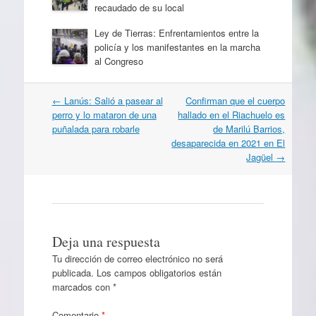
recaudado de su local
Ley de Tierras: Enfrentamientos entre la
policía y los manifestantes en la marcha
al Congreso
Navegación
←
Lanús: Salió a pasear al
Confirman que el cuerpo
por
perro y lo mataron de una
hallado en el Riachuelo es
artículos
puñalada para robarle
de Marilú Barrios,
desaparecida en 2021 en El
Jagüel
→
Deja una respuesta
Tu dirección de correo electrónico no será
publicada.
Los campos obligatorios están
marcados con
*
Comentario
*