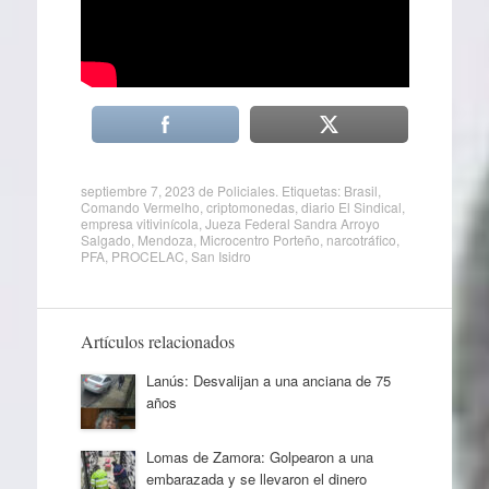
septiembre 7, 2023
de
Policiales
. Etiquetas:
Brasil
,
Comando Vermelho
,
criptomonedas
,
diario El Sindical
,
empresa vitivinícola
,
Jueza Federal Sandra Arroyo
Salgado
,
Mendoza
,
Microcentro Porteño
,
narcotráfico
,
PFA
,
PROCELAC
,
San Isidro
Artículos relacionados
Lanús: Desvalijan a una anciana de 75
años
Lomas de Zamora: Golpearon a una
embarazada y se llevaron el dinero