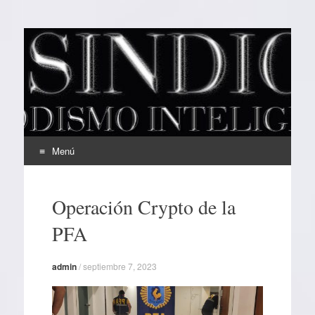
EL SINDICAL
Periodismo Inteligente
Menú
Ir
al
Operación Crypto de la
contenido
PFA
admin
/
septiembre 7, 2023