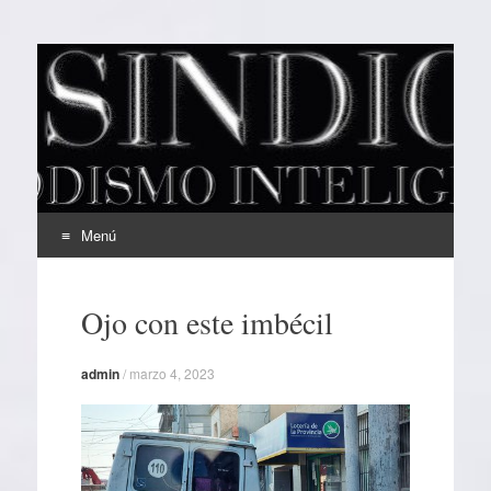
EL SINDICAL
Periodismo Inteligente
Menú
Ir
al
Ojo con este imbécil
contenido
admin
/
marzo 4, 2023