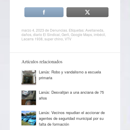
marzo 4, 2023
de
Denuncias
. Etiquetas:
Avellaneda
,
daños
,
diario El Sindical
,
Gerli
,
Google Maps
,
imbécil
,
Lacarra 1938
,
super chino
,
VTV
Artículos relacionados
Lanús: Robo y vandalismo a escuela
primaria
Lanús: Desvalijan a una anciana de 75
años
Lanús: Vecinos repudian el accionar de
agentes de seguridad municipal por su
falta de formación