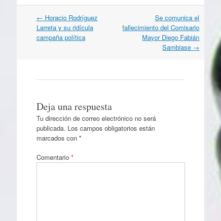
Navegación
←
Horacio Rodríguez
Se comunica el
por
Larreta y su ridícula
fallecimiento del Comisario
artículos
campaña política
Mayor Diego Fabián
Sambiase
→
Deja una respuesta
Tu dirección de correo electrónico no será
publicada.
Los campos obligatorios están
marcados con
*
Comentario
*