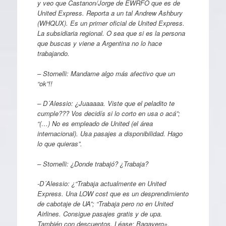
y veo que Castanon/Jorge de EWRFO que es de
United Express. Reporta a un tal Andrew Ashbury
(WHQUX). Es un primer oficial de United Express.
La subsidiaria regional. O sea que si es la persona
que buscas y viene a Argentina no lo hace
trabajando.
– Stornelli: Mandame algo más afectivo que un
“ok”!!
– D´Alessio: ¿Juaaaaa. Viste que el peladito te
cumple??? Vos decidís si lo corto en usa o acá”;
“(…) No es empleado de United (el área
internacional). Usa pasajes a disponibilidad. Hago
lo que quieras”.
– Stornelli: ¿Donde trabajó? ¿Trabaja?
-D´Alessio: ¿“Trabaja actualmente en United
Express. Una LOW cost que es un desprendimiento
de cabotaje de UA”; “Trabaja pero no en United
Airlines. Consigue pasajes gratis y de upa.
También con descuentos. Léase: Bagayero».