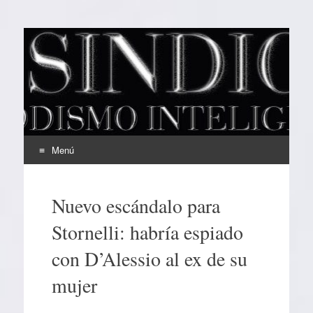
EL SINDICAL
Periodismo Inteligente
Menú
Ir
al
Nuevo escándalo para
contenido
Stornelli: habría espiado
con D’Alessio al ex de su
mujer