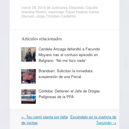
marzo 28, 2019
de
Judiciales
. Etiquetas:
Claudia
Graciela Reston
,
espionaje
,
Fiscal Federal Carlos
Stornelli
,
Jorge Christian Castañón
Artículos relacionados
Candela Arizaga defendió a Facundo
Moyano tras el confuso episodio en
Belgrano: “No me hizo nada”
Brandsen: Solicitan la inmediata
suspensión de una Fiscal
Córdoba: Detienen al Jefe de Drogas
Peligrosas de la PFA
Navegación
←
Tsu cerró planta por falta
Escándalo en la Justicia de
por
de ventas
Tucumán
→
artículos