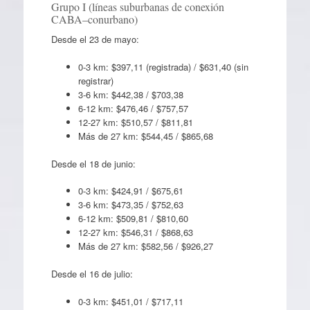
Grupo I (líneas suburbanas de conexión
CABA–conurbano)
Desde el 23 de mayo:
0-3 km: $397,11 (registrada) / $631,40 (sin
registrar)
3-6 km: $442,38 / $703,38
6-12 km: $476,46 / $757,57
12-27 km: $510,57 / $811,81
Más de 27 km: $544,45 / $865,68
Desde el 18 de junio:
0-3 km: $424,91 / $675,61
3-6 km: $473,35 / $752,63
6-12 km: $509,81 / $810,60
12-27 km: $546,31 / $868,63
Más de 27 km: $582,56 / $926,27
Desde el 16 de julio:
0-3 km: $451,01 / $717,11