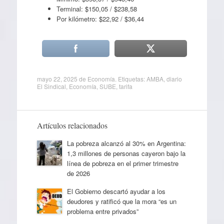
Terminal: $150,05 / $238,58
Por kilómetro: $22,92 / $36,44
mayo 22, 2025
de
Economía
. Etiquetas:
AMBA
,
diario
El Sindical
,
Economía
,
SUBE
,
tarifa
Artículos relacionados
La pobreza alcanzó al 30% en Argentina:
1,3 millones de personas cayeron bajo la
línea de pobreza en el primer trimestre
de 2026
El Gobierno descartó ayudar a los
deudores y ratificó que la mora “es un
problema entre privados”