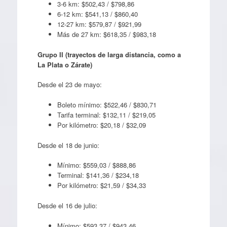
3-6 km: $502,43 / $798,86
6-12 km: $541,13 / $860,40
12-27 km: $579,87 / $921,99
Más de 27 km: $618,35 / $983,18
Grupo II (trayectos de larga distancia, como a
La Plata o Zárate)
Desde el 23 de mayo:
Boleto mínimo: $522,46 / $830,71
Tarifa terminal: $132,11 / $219,05
Por kilómetro: $20,18 / $32,09
Desde el 18 de junio:
Mínimo: $559,03 / $888,86
Terminal: $141,36 / $234,18
Por kilómetro: $21,59 / $34,33
Desde el 16 de julio:
Mínimo: $593,37 / $943,46