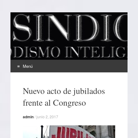
EL SINDICAL
Periodismo Inteligente
Menú
Ir
al
Nuevo acto de jubilados
contenido
frente al Congreso
admin
/
junio 2, 2017