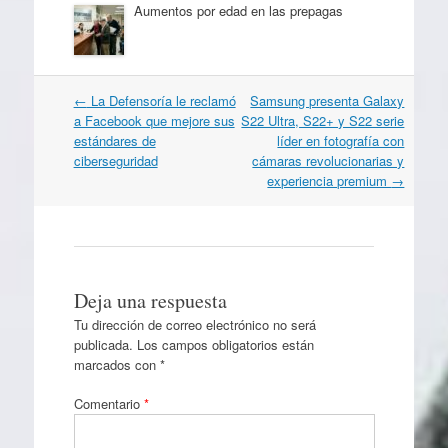
Aumentos por edad en las prepagas
Navegación
←
La Defensoría le reclamó
Samsung presenta Galaxy
por
a Facebook que mejore sus
S22 Ultra, S22+ y S22 serie
artículos
estándares de
líder en fotografía con
ciberseguridad
cámaras revolucionarias y
experiencia premium
→
Deja una respuesta
Tu dirección de correo electrónico no será
publicada.
Los campos obligatorios están
marcados con
*
Comentario
*