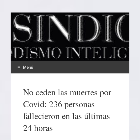
EL SINDICAL
Periodismo Inteligente
Menú
Ir
al
No ceden las muertes por
contenido
Covid: 236 personas
fallecieron en las últimas
24 horas