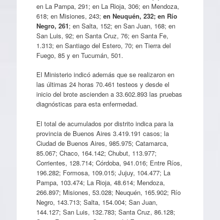
en La Pampa, 291; en La Rioja, 306; en Mendoza,
618; en Misiones, 243;
en Neuquén, 232; en Río
Negro, 261
; en Salta, 152; en San Juan, 168; en
San Luis, 92; en Santa Cruz, 76; en Santa Fe,
1.313; en Santiago del Estero, 70; en Tierra del
Fuego, 85 y en Tucumán, 501.
El Ministerio indicó además que se realizaron en
las últimas 24 horas 70.461 testeos y desde el
inicio del brote ascienden a 33.602.893 las pruebas
diagnósticas para esta enfermedad.
El total de acumulados por distrito indica para la
provincia de Buenos Aires 3.419.191 casos; la
Ciudad de Buenos Aires, 985.975; Catamarca,
85.067; Chaco, 164.142; Chubut, 113.977;
Corrientes, 128.714; Córdoba, 941.016; Entre Ríos,
196.282; Formosa, 109.015; Jujuy, 104.477; La
Pampa, 103.474; La Rioja, 48.614; Mendoza,
266.897; Misiones, 53.028; Neuquén, 165.902; Río
Negro, 143.713; Salta, 154.004; San Juan,
144.127; San Luis, 132.783; Santa Cruz, 86.128;