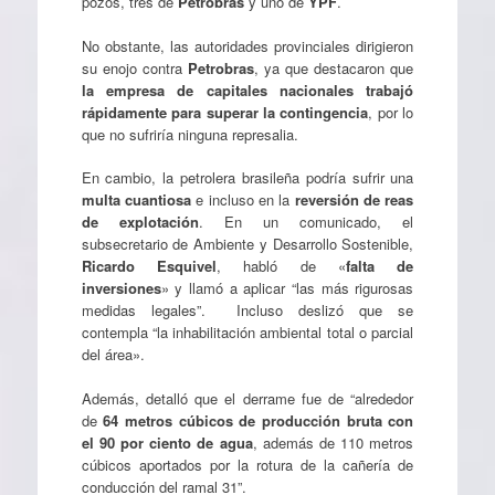
pozos, tres de
Petrobras
y uno de
YPF
.
No obstante, las autoridades provinciales dirigieron
su enojo contra
Petrobras
, ya que destacaron que
la empresa de capitales nacionales trabajó
rápidamente para superar la contingencia
, por lo
que no sufriría ninguna represalia.
En cambio, la petrolera brasileña podría sufrir una
multa cuantiosa
e incluso en la
reversión de reas
de explotación
. En un comunicado, el
subsecretario de Ambiente y Desarrollo Sostenible,
Ricardo Esquivel
, habló de «
falta de
inversiones
» y llamó a aplicar “las más rigurosas
medidas legales”. Incluso deslizó que se
contempla “la inhabilitación ambiental total o parcial
del área».
Además, detalló que el derrame fue de “alrededor
de
64 metros cúbicos de producción bruta con
el 90 por ciento de agua
, además de 110 metros
cúbicos aportados por la rotura de la cañería de
conducción del ramal 31”.