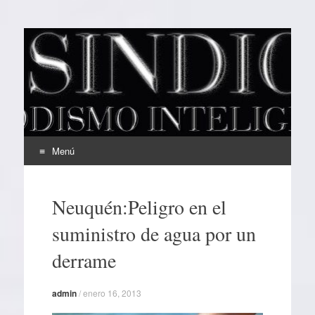
EL SINDICAL
Periodismo Inteligente
Menú
Ir
al
Neuquén:Peligro en el
contenido
suministro de agua por un
derrame
admin
/
enero 16, 2013