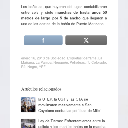
Los bañistas, que huyeron del lugar, contabilizaron
entre seis y siete
manchas de hasta unos 50
metros de largo por 5 de ancho
que llegaron a
una de las costas de la bahía de Puerto Manzano.
enero 16, 2013
de
Sociedad
. Etiquetas:
derrame
,
La
Mañana
,
La Pampa
,
Neuquén
,
Petrobras
,
río Colorado
,
Río Negro
,
YPF
Artículos relacionados
la UTEP, la CGT y las CTA se
movilizaron masivamente a San
Cayetano contra las políticas de Milei
Ley de Tierras: Enfrentamientos entre la
policía y los manifestantes en la marcha