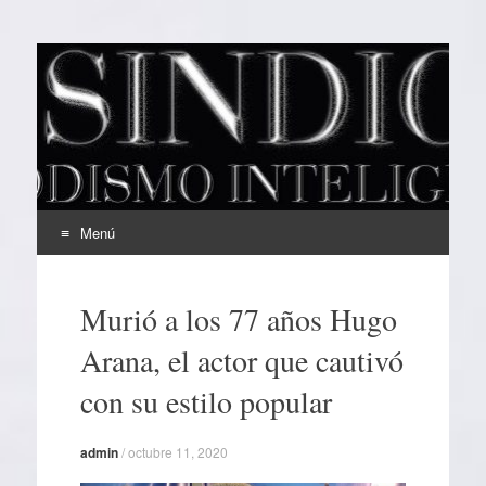
EL SINDICAL
Periodismo Inteligente
Menú
Ir
al
Murió a los 77 años Hugo
contenido
Arana, el actor que cautivó
con su estilo popular
admin
/
octubre 11, 2020