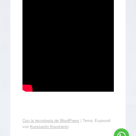
Con la tecnología de WordPress
|
Tema: Expound
von
Konstantin Kovshenin