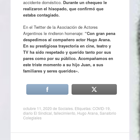
accidente doméstico.
Durante un chequeo le
realizaron el hisopado, que confirmó que
estaba contagiado.
En el Twitter de la Asociación de Actores
Argentinos le rindieron homenaje:
“Con gran pena
despedimos al compañero actor Hugo Arana.
En su prestigiosa trayectoria en cine, teatro y
TV ha sido respetado y querido tanto por sus
pares como por su público. Acompañamos en
este triste momento a su hijo Juan, a sus
familiares y seres queridos».
octubre 11, 2020
de
Sociales
. Etiquetas:
COVID-19
,
diario El Sindical
,
fallecimiento
,
Hugo Arana
,
Sanatorio
Colegiales