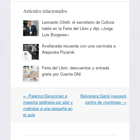
Artículos relacionados
Leonardo Cifelli: el secretario de Cultura
habló en la Feria del Libro y dijo «Jorge
Luis Borgeres»
Avellaneda recuerda con una caminata a
Alejandra Pizarnik
Feria del Libro: descuentos y entrada
gratis por Cuenta DNI
Navegación
←
Palermo:Denuncian a
Balvanera:Garré inauguró
por
maestra jardinera por atar y
centro de monitoreo
→
artículos
maltratar a una pequeña en
el aula