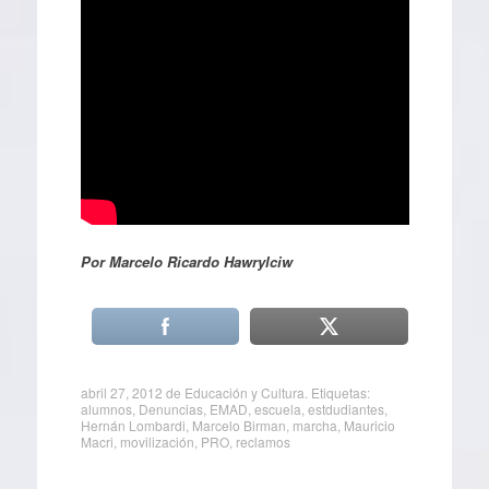
Por Marcelo Ricardo Hawrylciw
abril 27, 2012
de
Educación y Cultura
. Etiquetas:
alumnos
,
Denuncias
,
EMAD
,
escuela
,
estdudiantes
,
Hernán Lombardi
,
Marcelo Birman
,
marcha
,
Mauricio
Macri
,
movilización
,
PRO
,
reclamos