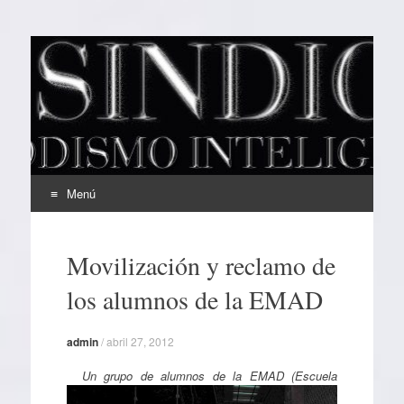
EL SINDICAL
Periodismo Inteligente
Menú
Ir
al
Movilización y reclamo de
contenido
los alumnos de la EMAD
admin
/
abril 27, 2012
Un grupo de alumnos de la EMAD (Escuela