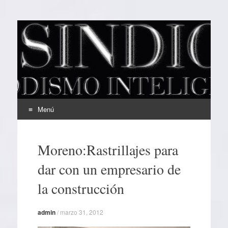
EL SINDICAL
Periodismo Inteligente
Menú
Ir
al
Moreno:Rastrillajes para
contenido
dar con un empresario de
la construcción
admin
/
marzo 31, 2012