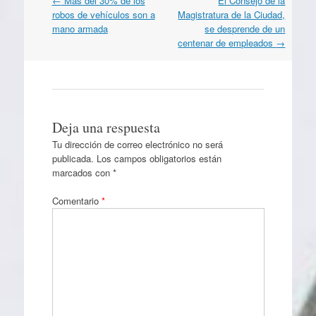
Navegación
←
Más del 30% de los
El Consejo de la
por
robos de vehículos son a
Magistratura de la Ciudad,
artículos
mano armada
se desprende de un
centenar de empleados
→
Deja una respuesta
Tu dirección de correo electrónico no será
publicada.
Los campos obligatorios están
marcados con
*
Comentario
*