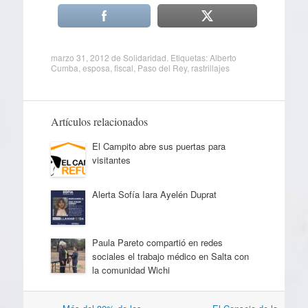
marzo 31, 2012
de
Solidaridad
. Etiquetas:
Alberto
Cumba
,
esposa
,
fiscal
,
Paso del Rey
,
rastrillajes
Artículos relacionados
El Campito abre sus puertas para
visitantes
Alerta Sofía Iara Ayelén Duprat
Paula Pareto compartió en redes
sociales el trabajo médico en Salta con
la comunidad Wichi