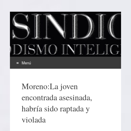
EL SINDICAL
Periodismo Inteligente
Menú
Ir
al
Moreno:La joven
contenido
encontrada asesinada,
habría sido raptada y
violada