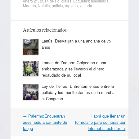
enero 21, 2014
de
Policiales
. Etiquetas:
asesinada
,
Moreno
,
Natalia
,
policía
,
raptada
,
violada
Artículos relacionados
Lanús: Desvalijan a una anciana de 75
años
Lomas de Zamora: Golpearon a una
embarazada y se llevaron el dinero
recaudado de su local
Ley de Tierras: Enfrentamientos entre la
policía y los manifestantes en la marcha
al Congreso
Navegación
←
Palermo:Encuentran
Habrá que llenar un
por
asesinado a cantante de
formulario para compras por
artículos
tango
internet al exterior
→