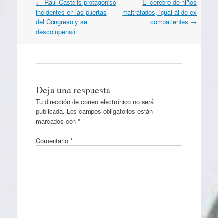
Navegación
←
Raúl Castells protagoniso
El cerebro de niños
por
incidentes en las puertas
maltratados, igual al de ex
artículos
del Congreso y se
combatientes
→
descompensó
Deja una respuesta
Tu dirección de correo electrónico no será
publicada.
Los campos obligatorios están
marcados con
*
Comentario
*