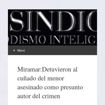
EL SINDICAL
Periodismo Inteligente
Menú
Ir
al
Miramar:Detuvieron al
contenido
cuñado del menor
asesinado como presunto
autor del crimen