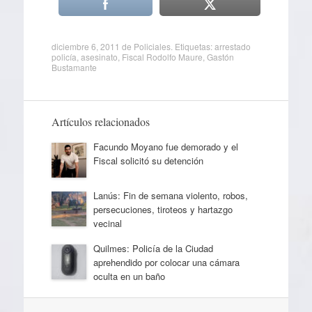
diciembre 6, 2011
de
Policiales
. Etiquetas:
arrestado
policía
,
asesinato
,
Fiscal Rodolfo Maure
,
Gastón
Bustamante
Artículos relacionados
Facundo Moyano fue demorado y el
Fiscal solicitó su detención
Lanús: Fin de semana violento, robos,
persecuciones, tiroteos y hartazgo
vecinal
Quilmes: Policía de la Ciudad
aprehendido por colocar una cámara
oculta en un baño