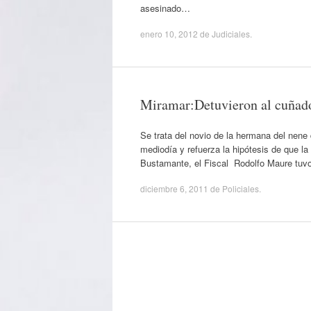
asesinado…
enero 10, 2012
de
Judiciales
.
Miramar:Detuvieron al cuñado
Se trata del novio de la hermana del nene
mediodía y refuerza la hipótesis de que l
Bustamante, el Fiscal Rodolfo Maure tuv
diciembre 6, 2011
de
Policiales
.