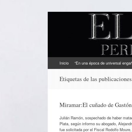
EL SINDICAL
Periodismo Inteligente
Ir
Inicio
“En una época de universal engaño
al
contenido
Etiquetas de las publicacione
Miramar:El cuñado de Gastón 
Julián Ramón, sospechado de haber matado
Plata, según informo su abogado, Alejand
fue solicitada por el Fiscal Rodolfo Mour