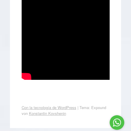
Con la tecnología de WordPress
|
Tema: Expound
von
Konstantin Kovshenin