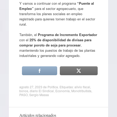
Y vamos a continuar con el programa
“Puente al
Empleo”
para el sector agropecuario, que
transforma los planes sociales en empleo
registrado para quienes tomen trabajo en el sector
rural.
También, el
Programa de Incremento Exportador
con el
25% de disponibilidad de divisas para
comprar poroto de soja para procesar
,
manteniendo los puestos de trabajo de las plantas
industriales y generando valor agregado.
agosto 27, 2023
de
Política
. Etiquetas:
alivio fiscal
,
bonos
,
diario El Sindical
,
Economía
,
Monotributista
,
PASO
,
Sergio Massa
Artículos relacionados