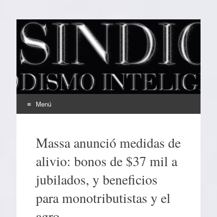
EL SINDICAL
Periodismo Inteligente
Menú
Ir
al
Massa anunció medidas de
contenido
alivio: bonos de $37 mil a
jubilados, y beneficios
para monotributistas y el
agro