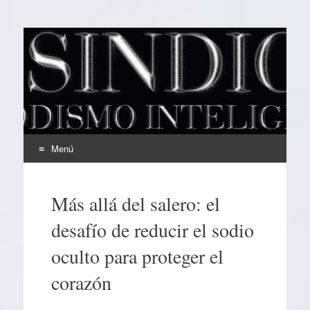
EL SINDICAL
Periodismo Inteligente
Menú
Ir
al
Más allá del salero: el
contenido
desafío de reducir el sodio
oculto para proteger el
corazón