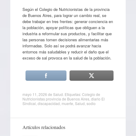
Según el Colegio de Nutricionistas de la provincia
de Buenos Aires, para lograr un cambio real, se
debe trabajar en tres frentes: generar conciencia en
la población, apoyar políticas que obliguen a la
industria a reformular sus productos, y facilitar que
las personas tomen decisiones alimentarias más
informadas. Solo así se podrá avanzar hacia
entornos más saludables y reducir el daño que el
exceso de sal provoca en la salud de la población.
mayo 11, 2026
de
Salud
. Etiquetas:
Colegio de
Nutricionistas provincia de Buenos Aires
,
diario El
Sindical
,
discapacidad
,
muerte
,
Salud
,
sodio
Artículos relacionados