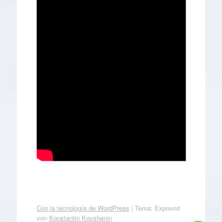
Con la tecnología de WordPress
|
Tema: Expound
von
Konstantin Kovshenin