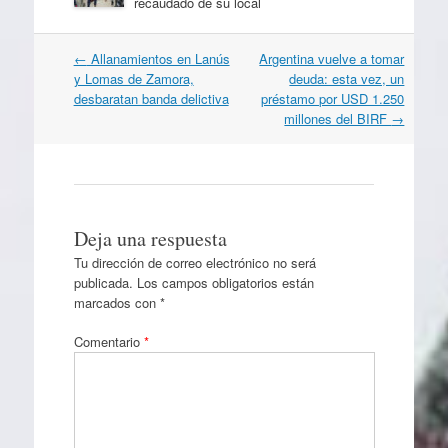
recaudado de su local
Navegación
←
Allanamientos en Lanús
Argentina vuelve a tomar
por
y Lomas de Zamora,
deuda: esta vez, un
artículos
desbaratan banda delictiva
préstamo por USD 1.250
millones del BIRF
→
Deja una respuesta
Tu dirección de correo electrónico no será
publicada.
Los campos obligatorios están
marcados con
*
Comentario
*