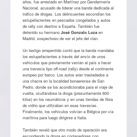
años, fue arrestado en Martínez por Gendarmería
Nacional, acusado de liderar una banda dedicada al
tráfico de drogas. Los delincuentes escondían los
estupefacientes en pescados congelados y autos
de rally con destino a España. También fue
detenido su hermano
José Gonzalo Loza
en
Madrid, sospechoso de ser el jefe del clan.
Un testigo arrepentido contó que la banda mandaba
los estupefacientes a través del envío de unos
vehículos que previamente venían al país a hacer
una travesía tipo off-road (rally) desde el continente
europeo por barco. Los autos eran trasladados a
una chacra en la localidad bonaerense de San
Pedro, donde se los acondicionaba para el viaje de
vuelta, ocultándose la droga (presuntamente 600
kilos) en los neumáticos y en unas tiendas de fibra
de vidrio que utilizaban en esas travesías.
Finalmente, los vehículos volvían a Bélgica por vía
marítima para luego dirigirse a Italia.
También reveló que otro modo de operación era
escondiendo la droga en contenedores con