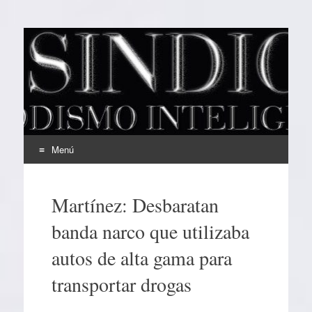
EL SINDICAL
Periodismo Inteligente
Menú
Ir
al
Martínez: Desbaratan
contenido
banda narco que utilizaba
autos de alta gama para
transportar drogas