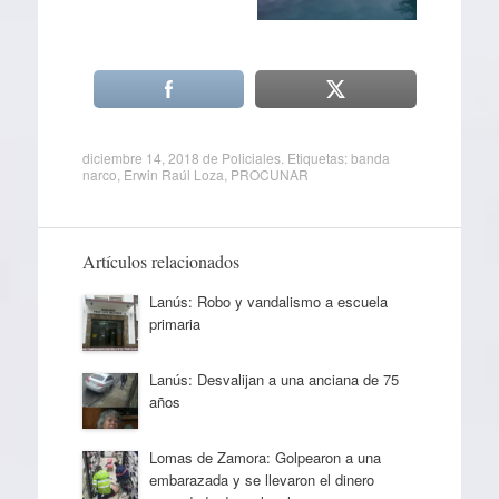
diciembre 14, 2018
de
Policiales
. Etiquetas:
banda
narco
,
Erwin Raúl Loza
,
PROCUNAR
Artículos relacionados
Lanús: Robo y vandalismo a escuela
primaria
Lanús: Desvalijan a una anciana de 75
años
Lomas de Zamora: Golpearon a una
embarazada y se llevaron el dinero