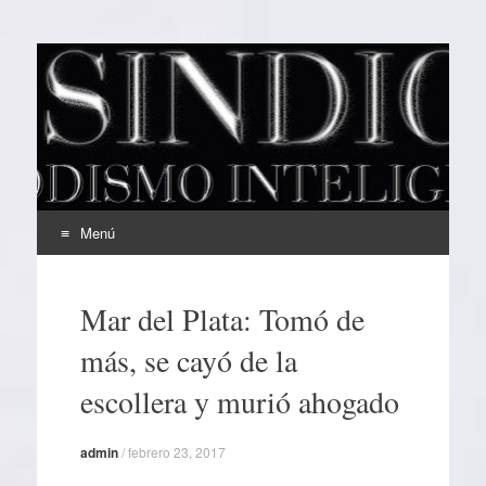
EL SINDICAL
Periodismo Inteligente
Menú
Ir
al
Mar del Plata: Tomó de
contenido
más, se cayó de la
escollera y murió ahogado
admin
/
febrero 23, 2017