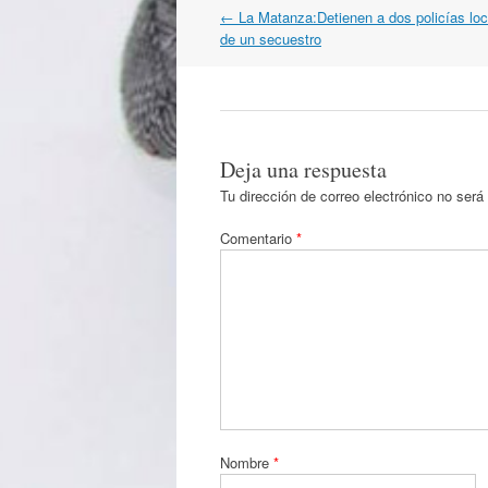
Navegación
←
La Matanza:Detienen a dos policías lo
por
de un secuestro
artículos
Deja una respuesta
Tu dirección de correo electrónico no será
Comentario
*
Nombre
*