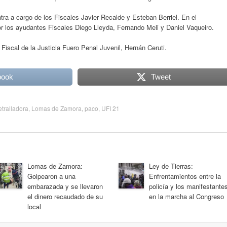
a a cargo de los Fiscales Javier Recalde y Esteban Berriel. En el
 los ayudantes Fiscales Diego Lleyda, Fernando Meli y Daniel Vaqueiro.
Fiscal de la Justicia Fuero Penal Juvenil, Hernán Ceruti.
book
Tweet
tralladora
,
Lomas de Zamora
,
paco
,
UFI 21
Lomas de Zamora:
Ley de Tierras:
Golpearon a una
Enfrentamientos entre la
embarazada y se llevaron
policía y los manifestante
el dinero recaudado de su
en la marcha al Congreso
local