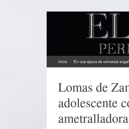
EL SINDICAL
Periodismo Inteligente
Ir
Inicio
“En una época de universal engaño
al
contenido
Lomas de Zam
adolescente c
ametralladora