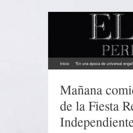
EL SINDICAL
Periodismo Inteligente
Ir
Inicio
“En una época de universal engaño
al
contenido
Mañana comie
de la Fiesta R
Independient