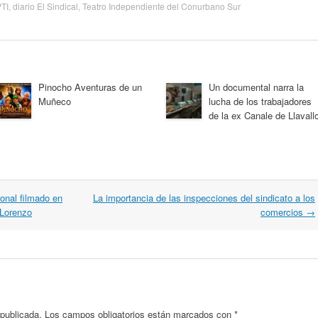
TI
,
diario El Sindical
,
Teatro Independiente del Conurbano Sur
Pinocho Aventuras de un
Un documental narra la
Muñeco
lucha de los trabajadores
de la ex Canale de Llavallo
ional filmado en
La importancia de las inspecciones del sindicato a los
 Lorenzo
comercios
→
 publicada.
Los campos obligatorios están marcados con
*