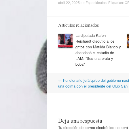
abril 22, 2025
de
Espectáculos
. Etiquetas:
CP
Artículos relacionados
La diputada Karen
Reichardt discutió a los
gritos con Matilda Blanco y
abandonó el estudio de
LAM: “Sos una bruta y
boba”
Navegación
←
Funcionario jerárquico del gobierno nac
por
una coima con el presidente del Club San
artículos
Deja una respuesta
Tu dirección de correo electrónico no será