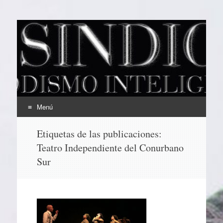
EL SINDICAL
Periodismo Inteligente
Menú
Ir
Etiquetas de las publicaciones:
al
Teatro Independiente del Conurbano
contenido
Sur