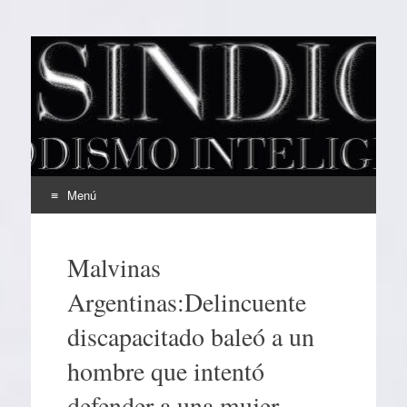
EL SINDICAL
Periodismo Inteligente
Menú
Ir
al
Malvinas
contenido
Argentinas:Delincuente
discapacitado baleó a un
hombre que intentó
defender a una mujer