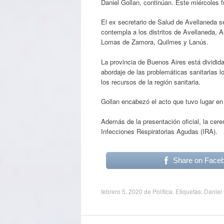
Daniel Gollan, continúan. Este miércoles fu
El ex secretario de Salud de Avellaneda s
contempla a los distritos de Avellaneda, 
Lomas de Zamora, Quilmes y Lanús.
La provincia de Buenos Aires está dividida 
abordaje de las problemáticas sanitarias l
los recursos de la región sanitaria.
Gollan encabezó el acto que tuvo lugar en 
Además de la presentación oficial, la cere
Infecciones Respiratorias Agudas (IRA).
Share on Face
febrero 5, 2020
de
Política
. Etiquetas:
Daniel