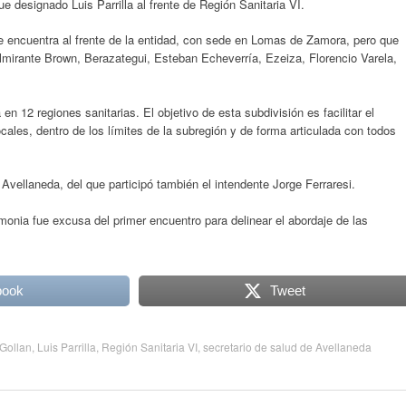
e designado Luis Parrilla al frente de Región Sanitaria VI.
e encuentra al frente de la entidad, con sede en Lomas de Zamora, pero que
Almirante Brown, Berazategui, Esteban Echeverría, Ezeiza, Florencio Varela,
en 12 regiones sanitarias. El objetivo de esta subdivisión es facilitar el
ocales, dentro de los límites de la subregión y de forma articulada con todos
Avellaneda, del que participó también el intendente Jorge Ferraresi.
monia fue excusa del primer encuentro para delinear el abordaje de las
book
Tweet
 Gollan
,
Luis Parrilla
,
Región Sanitaria VI
,
secretario de salud de Avellaneda