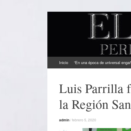
EL SINDICAL
Periodismo Inteligente
Ir
Inicio
“En una época de universal engaño
al
contenido
Luis Parrilla 
la Región San
admin
/
febrero 5, 2020