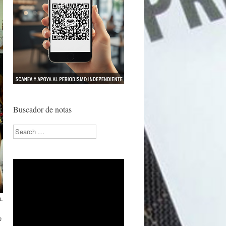
Buscador de notas
Search
a.
e