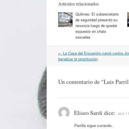
Artículos relacionados
Quilmes: El subsecretario
de seguridad presentó su
renuncia luego de quedar
expuesto en chats
sexuales
Navegación
←
La Casa del Encuentro cargó contra Ji
por
banalizar la prostitución
artículos
Un comentario de “
Luis Parril
Eliseo Sardi
dice:
abril 1
Parrilla sigue currando..