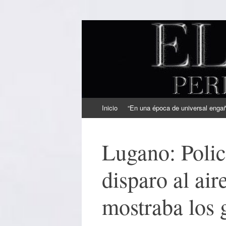
EL SINDICAL
Periodismo Inteligente
Ir
Inicio
“En una época de universal engaño
al
contenido
Lugano: Polic
disparo al air
mostraba los 