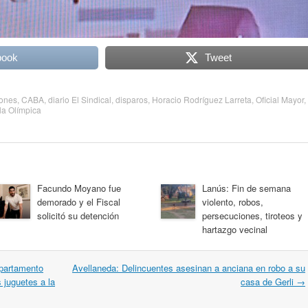
book
Tweet
iones
,
CABA
,
diario El Sindical
,
disparos
,
Horacio Rodríguez Larreta
,
Oficial Mayor
,
lla Olímpica
Facundo Moyano fue
Lanús: Fin de semana
demorado y el Fiscal
violento, robos,
solicitó su detención
persecuciones, tiroteos y
hartazgo vecinal
epartamento
Avellaneda: Delincuentes asesinan a anciana en robo a su
 juguetes a la
casa de Gerli
→