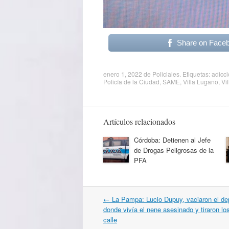
Share on Face
enero 1, 2022
de
Policiales
. Etiquetas:
adicc
Policía de la Ciudad
,
SAME
,
Villa Lugano
,
Vi
Artículos relacionados
Córdoba: Detienen al Jefe
de Drogas Peligrosas de la
PFA
Navegación
←
La Pampa: Lucio Dupuy, vaciaron el d
por
donde vivía el nene asesinado y tiraron los
artículos
calle