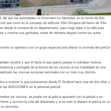
d, del que las autoridades no informaron su identidad, en la noche de Año
s que viven en el complejo de edificios Villa Olímpica del barrio de Villa
os desde la ventana de su departamento, para luego bajar a la calle para
nes y mostrar sus genitales, antes de retirarse disparó contra los autos
 montó un operativo con un grupo especial para allanar la vivienda del policía
itaba insultos y que él hacia lo que quería porque le sobraban huevos,
sistencia y protegido de la bronca de los vecinos al ser trasladado en una
realizado las mismas acciones terminaba con un trato muy distinto.
uelve a mostrar lo que sostenemos desde El Sindical hace más de dos años y
 de las ADICCIONES en el personal policial.
medios los vecinos, se puede ver al policía apuntarle con la pistola a un
rente y accionó la cola del disparador y al no salir el disparo el policía en un
 su domicilio.