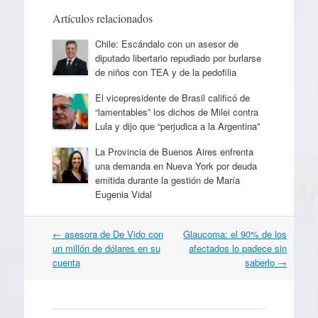
Artículos relacionados
Chile: Escándalo con un asesor de
diputado libertario repudiado por burlarse
de niños con TEA y de la pedofilia
El vicepresidente de Brasil calificó de
“lamentables” los dichos de Milei contra
Lula y dijo que “perjudica a la Argentina”
La Provincia de Buenos Aires enfrenta
una demanda en Nueva York por deuda
emitida durante la gestión de María
Eugenia Vidal
Navegación
←
asesora de De Vido con
Glaucoma: el 90% de los
por
un millón de dólares en su
afectados lo padece sin
artículos
cuenta
saberlo
→