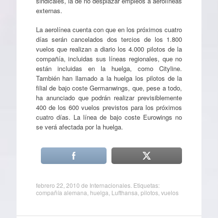
sindicales, la de no desplazar empleos a aerolíneas
externas.
La aerolínea cuenta con que en los próximos cuatro
días serán cancelados dos tercios de los 1.800
vuelos que realizan a diario los 4.000 pilotos de la
compañía, incluidas sus líneas regionales, que no
están incluidas en la huelga, como Cityline.
También han llamado a la huelga los pilotos de la
filial de bajo coste Germanwings, que, pese a todo,
ha anunciado que podrán realizar previsiblemente
400 de los 600 vuelos previstos para los próximos
cuatro días. La línea de bajo coste Eurowings no
se verá afectada por la huelga.
febrero 22, 2010
de
Internacionales
. Etiquetas:
compañía alemana
,
huelga
,
Lufthansa
,
pilotos
,
vuelos