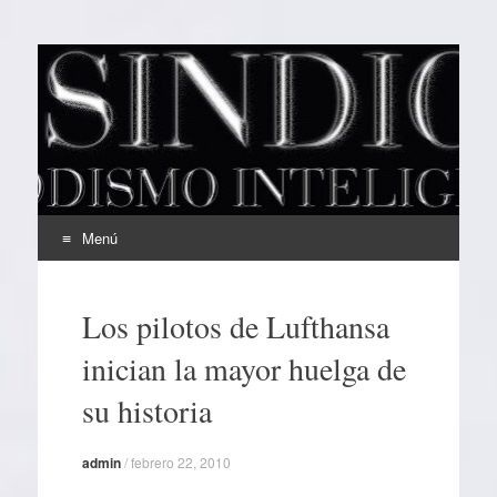
EL SINDICAL
Periodismo Inteligente
Menú
Ir
al
Los pilotos de Lufthansa
contenido
inician la mayor huelga de
su historia
admin
/
febrero 22, 2010