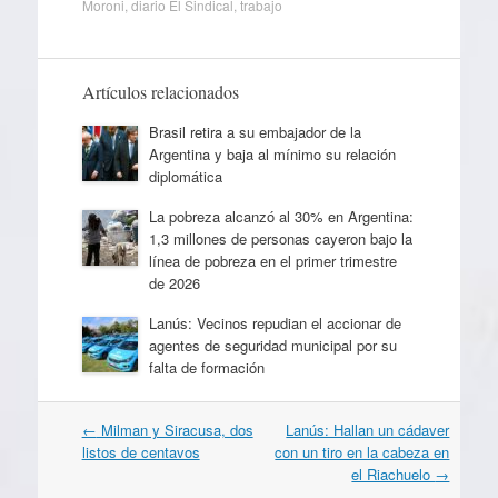
Moroni
,
diario El Sindical
,
trabajo
Artículos relacionados
Brasil retira a su embajador de la
Argentina y baja al mínimo su relación
diplomática
La pobreza alcanzó al 30% en Argentina:
1,3 millones de personas cayeron bajo la
línea de pobreza en el primer trimestre
de 2026
Lanús: Vecinos repudian el accionar de
agentes de seguridad municipal por su
falta de formación
Navegación
←
Milman y Siracusa, dos
Lanús: Hallan un cádaver
por
listos de centavos
con un tiro en la cabeza en
artículos
el Riachuelo
→