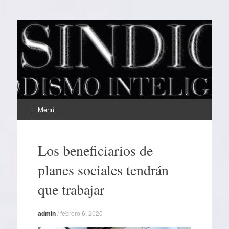
EL SINDICAL
Periodismo Inteligente
Menú
Ir
al
Los beneficiarios de
contenido
planes sociales tendrán
que trabajar
admin
/
febrero 6, 2020