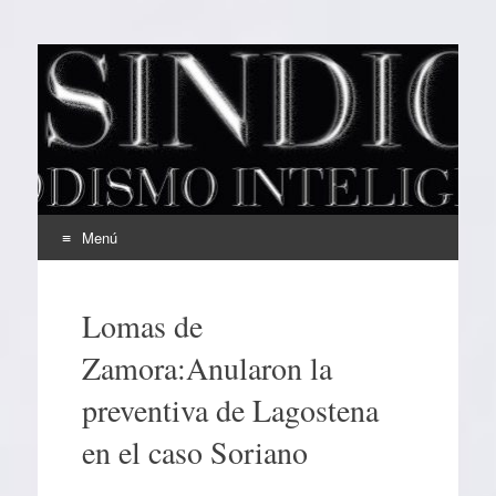
EL SINDICAL
Periodismo Inteligente
Menú
Ir
al
Lomas de
contenido
Zamora:Anularon la
preventiva de Lagostena
en el caso Soriano