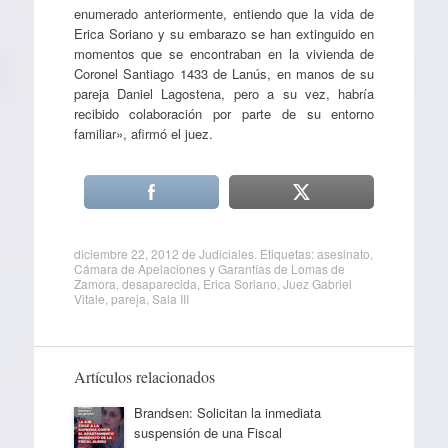
enumerado anteriormente, entiendo que la vida de
Erica Soriano y su embarazo se han extinguido en
momentos que se encontraban en la vivienda de
Coronel Santiago 1433 de Lanús, en manos de su
pareja Daniel Lagostena, pero a su vez, habría
recibido colaboración por parte de su entorno
familiar», afirmó el juez.
diciembre 22, 2012
de
Judiciales
. Etiquetas:
asesinato
,
Cámara de Apelaciones y Garantías de Lomas de
Zamora
,
desaparecida
,
Erica Soriano
,
Juez Gabriel
Vitale
,
pareja
,
Sala III
Artículos relacionados
Brandsen: Solicitan la inmediata
suspensión de una Fiscal