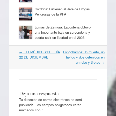
Córdoba: Detienen al Jefe de Drogas
Peligrosas de la PFA
Lomas de Zamora: Lagostena obtuvo
una importante baja en su condena y
podría salir en libertad en el 2028
Navegación
←
EFEMÉRIDES:DEL DÍA
Longchamps:Un muerto, un
por
22 DE DICIEMBRE
herido y dos detenidos en
artículos
un robo y tiroteo
→
Deja una respuesta
Tu dirección de correo electrónico no será
publicada.
Los campos obligatorios están
marcados con
*