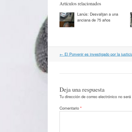
Artículos relacionados
Lanús: Desvalijan a una
anciana de 75 años
Navegación
←
El Porvenir es investigado por la justici
por
artículos
Deja una respuesta
Tu dirección de correo electrónico no será
Comentario
*