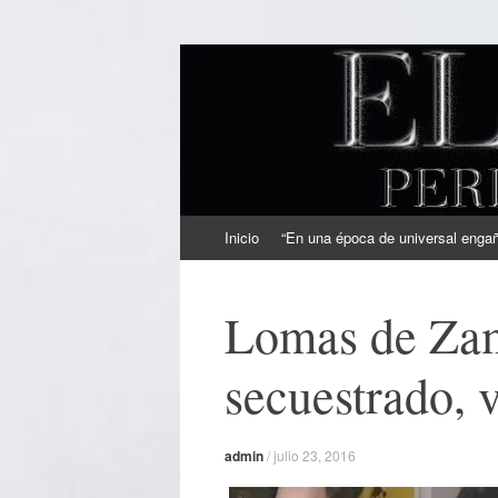
EL SINDICAL
Periodismo Inteligente
Ir
Inicio
“En una época de universal engaño
al
contenido
Lomas de Zam
secuestrado, 
admin
/
julio 23, 2016