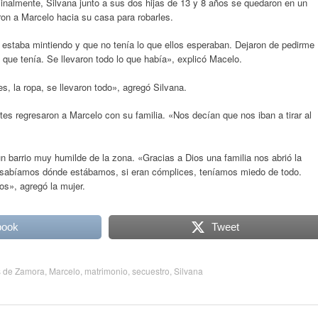
inalmente, Silvana junto a sus dos hijas de 13 y 8 años se quedaron en un
aron a Marcelo hacia su casa para robarles.
estaba mintiendo y que no tenía lo que ellos esperaban. Dejaron de pedirme
e que tenía. Se llevaron todo lo que había», explicó Macelo.
s, la ropa, se llevaron todo», agregó Silvana.
es regresaron a Marcelo con su familia. «Nos decían que nos iban a tirar al
 un barrio muy humilde de la zona. «Gracias a Dios una familia nos abrió la
No sabíamos dónde estábamos, si eran cómplices, teníamos miedo de todo.
os», agregó la mujer.
book
Tweet
 de Zamora
,
Marcelo
,
matrimonio
,
secuestro
,
Silvana