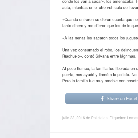
dónde los van a sacar», los amenazaba. F
auto, mientras en el otro vehículo se llev
«Cuando entraron se dieron cuenta que no 
tanto dinero y me dijeron que les de lo qu
«A las nenas les sacaron todos los juguete
Una vez consumado el robo, los delincuent
Riachuelo», contó Silvana entre lágrimas.
Al poco tiempo, la familia fue liberada en
puerta, nos ayudó y llamó a la policía. 
Pero la familia fue muy amable con nosotr
Share on Face
julio 23, 2016
de
Policiales
. Etiquetas:
Lomas