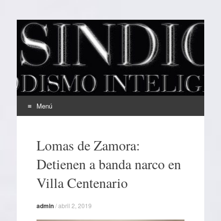
EL SINDICAL
Periodismo Inteligente
Menú
Ir
al
Lomas de Zamora:
contenido
Detienen a banda narco en
Villa Centenario
admin
/
abril 2, 2019