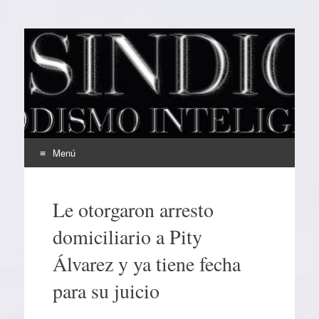
EL SINDICAL
Periodismo Inteligente
Menú
Ir
al
Le otorgaron arresto
contenido
domiciliario a Pity
Álvarez y ya tiene fecha
para su juicio