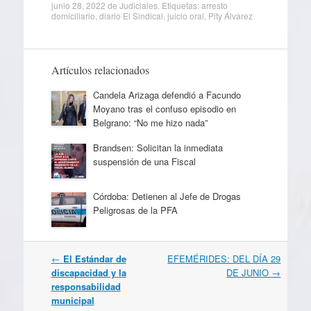
junio 28, 2022
de
Judiciales
. Etiquetas:
arresto
domiciliario
,
diario El Sindical
,
juicio oral
,
Pity Álvarez
Artículos relacionados
Candela Arizaga defendió a Facundo
Moyano tras el confuso episodio en
Belgrano: “No me hizo nada”
Brandsen: Solicitan la inmediata
suspensión de una Fiscal
Córdoba: Detienen al Jefe de Drogas
Peligrosas de la PFA
Navegación
←
El Estándar de
EFEMÉRIDES: DEL DÍA 29
por
discapacidad y la
DE JUNIO
→
artículos
responsabilidad
municipal