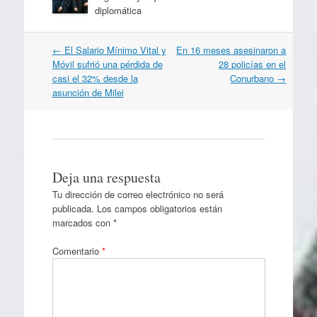
diplomática
Navegación
←
El Salario Mínimo Vital y
En 16 meses asesinaron a
por
Móvil sufrió una pérdida de
28 policías en el
artículos
casi el 32% desde la
Conurbano
→
asunción de Milei
Deja una respuesta
Tu dirección de correo electrónico no será
publicada.
Los campos obligatorios están
marcados con
*
Comentario
*