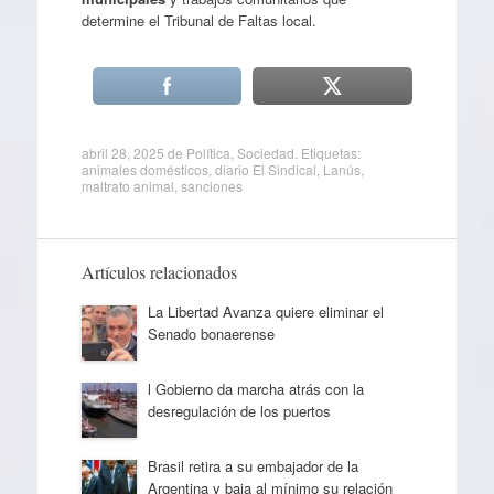
determine el Tribunal de Faltas local.
abril 28, 2025
de
Política
,
Sociedad
. Etiquetas:
animales domésticos
,
diario El Sindical
,
Lanús
,
maltrato animal
,
sanciones
Artículos relacionados
La Libertad Avanza quiere eliminar el
Senado bonaerense
l Gobierno da marcha atrás con la
desregulación de los puertos
Brasil retira a su embajador de la
Argentina y baja al mínimo su relación