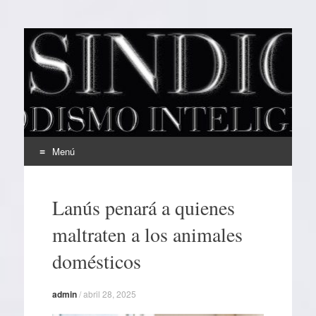
EL SINDICAL
Periodismo Inteligente
Menú
Ir
al
Lanús penará a quienes
contenido
maltraten a los animales
domésticos
admin
/
abril 28, 2025