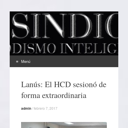
EL SINDICAL
Periodismo Inteligente
Menú
Ir
al
Lanús: El HCD sesionó de
contenido
forma extraordinaria
admin
/
febrero 7, 2017