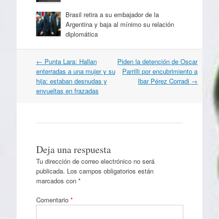
Brasil retira a su embajador de la
Argentina y baja al mínimo su relación
diplomática
Navegación
←
Punta Lara: Hallan
Piden la detención de Oscar
por
enterradas a una mujer y su
Parrilli por encubrimiento a
artículos
hija: estaban desnudas y
Ibar Pérez Corradi
→
envueltas en frazadas
Deja una respuesta
Tu dirección de correo electrónico no será
publicada.
Los campos obligatorios están
marcados con
*
Comentario
*