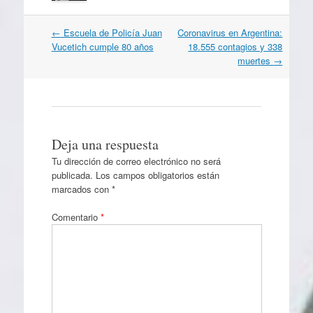
Navegación
←
Escuela de Policía Juan
Coronavirus en Argentina:
por
Vucetich cumple 80 años
18.555 contagios y 338
artículos
muertes
→
Deja una respuesta
Tu dirección de correo electrónico no será
publicada.
Los campos obligatorios están
marcados con
*
Comentario
*