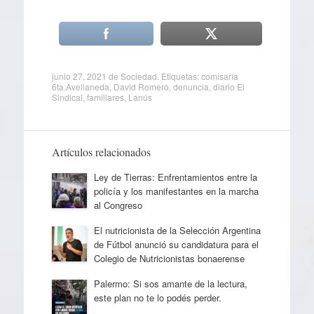
junio 27, 2021
de
Sociedad
. Etiquetas:
comisaría
6ta.Avellaneda
,
David Romero
,
denuncia
,
diario El
Sindical
,
familiares
,
Lanús
Artículos relacionados
Ley de Tierras: Enfrentamientos entre la
policía y los manifestantes en la marcha
al Congreso
El nutricionista de la Selección Argentina
de Fútbol anunció su candidatura para el
Colegio de Nutricionistas bonaerense
Palermo: Si sos amante de la lectura,
este plan no te lo podés perder.