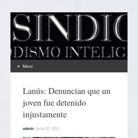
EL SINDICAL
Periodismo Inteligente
Menú
Ir
al
Lanús: Denuncian que un
contenido
joven fue detenido
injustamente
admin
/
junio 27, 2021