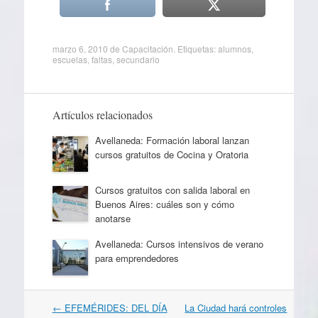
marzo 6, 2010
de
Capacitación
. Etiquetas:
alumnos
,
escuelas
,
faltas
,
secundario
Artículos relacionados
Avellaneda: Formación laboral lanzan
cursos gratuitos de Cocina y Oratoria
Cursos gratuitos con salida laboral en
Buenos Aires: cuáles son y cómo
anotarse
Avellaneda: Cursos intensivos de verano
para emprendedores
Navegación
←
EFEMÉRIDES: DEL DÍA
La Ciudad hará controles