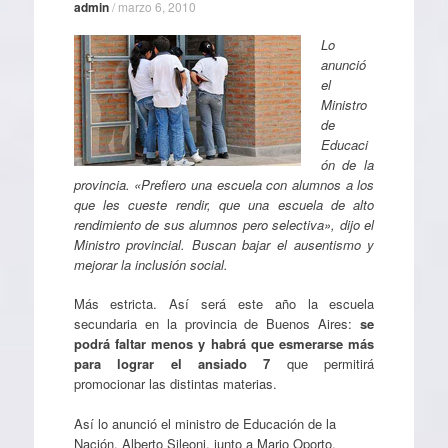
admin
/
marzo 6, 2010
Lo
anunció
el
Ministro
de
Educaci
ón de la
provincia. «Prefiero una escuela con alumnos a los
que les cueste rendir, que una escuela de alto
rendimiento de sus alumnos pero selectiva», dijo el
Ministro provincial. Buscan bajar el ausentismo y
mejorar la inclusión social.
Más estricta. Así será este año la escuela
secundaria en la provincia de Buenos Aires:
se
podrá faltar menos y habrá que esmerarse más
para lograr el ansiado 7
que permitirá
promocionar las distintas materias.
Así lo anunció el ministro de Educación de la
Nación, Alberto Sileoni, junto a Mario Oporto,