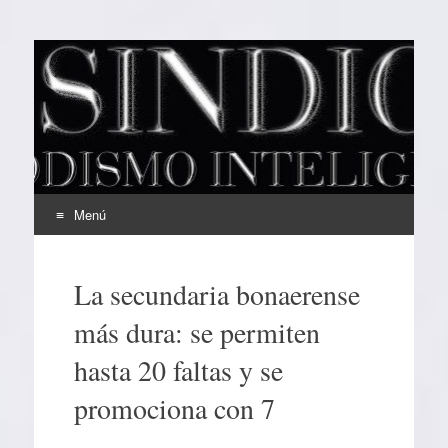
EL SINDICAL
Periodismo Inteligente
Menú
Ir
al
La secundaria bonaerense
contenido
más dura: se permiten
hasta 20 faltas y se
promociona con 7