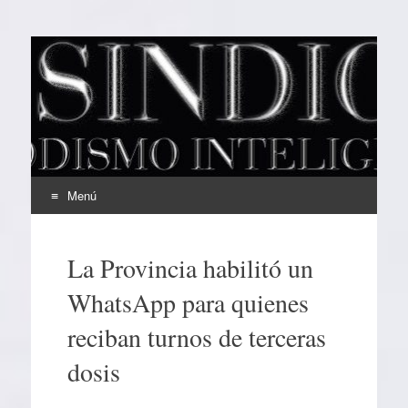
EL SINDICAL
Periodismo Inteligente
Menú
Ir
al
La Provincia habilitó un
contenido
WhatsApp para quienes
reciban turnos de terceras
dosis