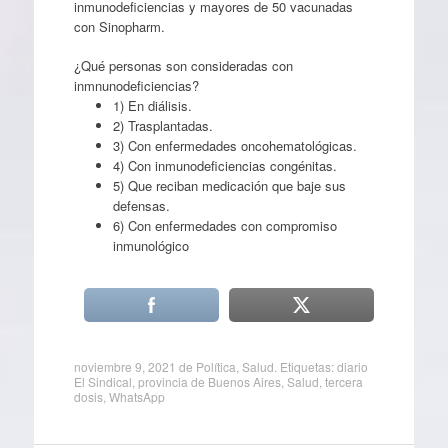
inmunodeficiencias y mayores de 50 vacunadas
con Sinopharm.
¿Qué personas son consideradas con
inmnunodeficiencias?
1) En diálisis.
2) Trasplantadas.
3) Con enfermedades oncohematológicas.
4) Con inmunodeficiencias congénitas.
5) Que reciban medicación que baje sus
defensas.
6) Con enfermedades con compromiso
inmunológico
noviembre 9, 2021
de
Política
,
Salud
. Etiquetas:
diario
El Sindical
,
provincia de Buenos Aires
,
Salud
,
tercera
dosis
,
WhatsApp