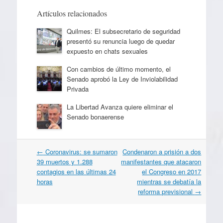
Artículos relacionados
Quilmes: El subsecretario de seguridad
presentó su renuncia luego de quedar
expuesto en chats sexuales
Con cambios de último momento, el
Senado aprobó la Ley de Inviolabilidad
Privada
La Libertad Avanza quiere eliminar el
Senado bonaerense
Navegación
←
Coronavirus: se sumaron
Condenaron a prisión a dos
por
39 muertos y 1.288
manifestantes que atacaron
artículos
contagios en las últimas 24
el Congreso en 2017
horas
mientras se debatía la
reforma previsional
→