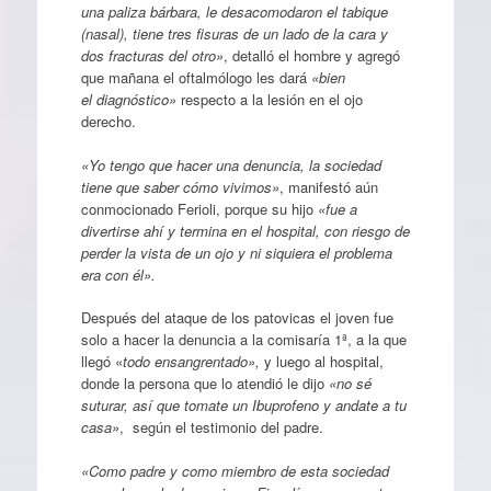
una paliza bárbara, le desacomodaron el tabique
(nasal), tiene tres fisuras de un lado de la cara y
dos fracturas del otro»
, detalló el hombre y agregó
que mañana el oftalmólogo les dará
«bien
el diagnóstico»
respecto a la lesión en el ojo
derecho.
«Yo tengo que hacer una denuncia, la sociedad
tiene que saber cómo vivimos»
, manifestó aún
conmocionado Ferioli, porque su hijo
«fue a
divertirse ahí y termina en el hospital, con riesgo de
perder la vista de un ojo y ni siquiera el problema
era con él».
Después del ataque de los patovicas el joven fue
solo a hacer la denuncia a la comisaría 1ª, a la que
llegó «
todo ensangrentado»,
y luego al hospital,
donde la persona que lo atendió le dijo
«no sé
suturar, así que tomate un Ibuprofeno y andate a tu
casa»
, según el testimonio del padre.
«Como padre y como miembro de esta sociedad