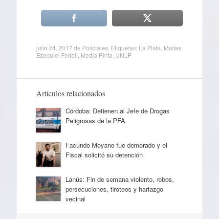
julio 24, 2017
de
Policiales
. Etiquetas:
La Plata
,
Matías
Ezequiel Ferioli
,
Media Pinta
,
UNLP
Artículos relacionados
Córdoba: Detienen al Jefe de Drogas
Peligrosas de la PFA
Facundo Moyano fue demorado y el
Fiscal solicitó su detención
Lanús: Fin de semana violento, robos,
persecuciones, tiroteos y hartazgo
vecinal