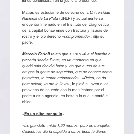
lunes denunciarán en la justicia lo ocurrido.
Matías es estudiante de derecho de la
Universidad
Nacional de La Plata
(UNLP) y actualmente se
encuentra internado en el Instituto del Diagnóstico
de la capital bonaerense con fractura y fisuras de
rostro y el ojo derecho
«comprometido»
, dijo su
padre.
Marcelo Ferioli
relató que su hijo
«fue al boliche o
pizzería ‘Media Pinta’, en un momento en que
quedó solo decidió bajar y vio que a uno de sus
amigos la gente de seguridad, que se conoce como
patovicas, lo tenían arrinconado».
«Dejen, no da
para pelear, yo me lo llevo»
, le pidió el joven a los
patovicas de acuerdo con lo manifestado por el
padre a esta agencia, en base a lo que le contó el
chico.
«
Es un pibe tranquilo
«
«Es grandote -mide 1,90 metros- pero es tranquilo.
Cuando les dio la espalda a estos tipos le dieron