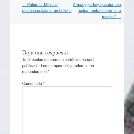
Navegación
←
Palermo: Mujeres
Arreceygor hay que dar una
por
robaban celulares en boliche
“pelea frontal contra este
artículos
modelo”
→
Deja una respuesta
Tu dirección de correo electrónico no será
publicada.
Los campos obligatorios están
marcados con
*
Comentario
*