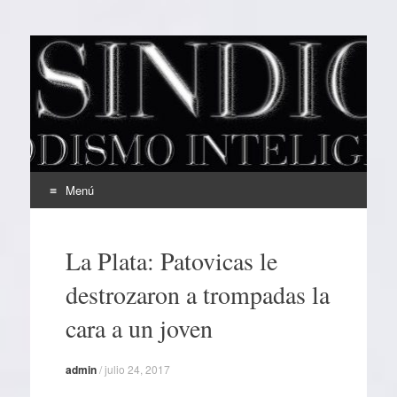
EL SINDICAL
Periodismo Inteligente
Menú
Ir
al
La Plata: Patovicas le
contenido
destrozaron a trompadas la
cara a un joven
admin
/
julio 24, 2017