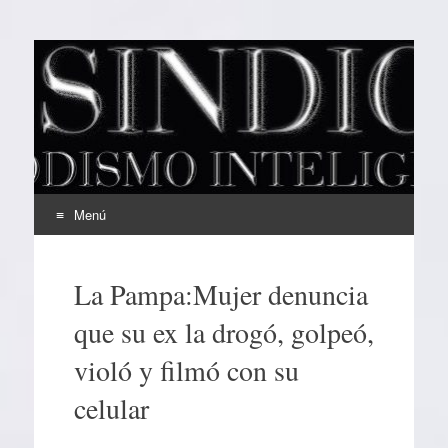
EL SINDICAL
Periodismo Inteligente
Menú
Ir
al
La Pampa:Mujer denuncia
contenido
que su ex la drogó, golpeó,
violó y filmó con su
celular