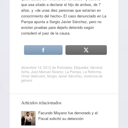
que sea sitado a declarar el hijo de ambos, de 7
años, y «de unas diez personas que estarían en
conocimiento del hecho».El caso denunciado en La
Pampa apunta a Sergio Javier Sánchez, pero no
existen pruebas para dejarlo detenido según
conisderó el juez de la causa.
diciembre 14, 2012
de
Policiales
. Etiquetas:
General
Acha
,
Juez Manuel Álvarez
,
La Pampa
,
La Reforma
,
Omar Gebruers
,
Sergio Javier Sánchez
,
violencia de
género
Artículos relacionados
Facundo Moyano fue demorado y el
Fiscal solicitó su detención