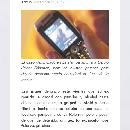
admin
/
diciembre 14, 2012
El caso denunciado en La Pampa apunta a Sergio
Javier Sánchez, pero no existen pruebas para
dejarlo detenido según conisderó el Juez de la
causa
.
Una
mujer
denunció este viernes que su
ex
marido la drogó
con pastillas y alcohol hasta
dejarla inconsciente, la
golpeó
, la
violó
y hasta
filmó
el hecho con su
celular
en una casa la
localidad pampeana de La Reforma, pero a pesar
de que fue detenido,
un juez lo excarceló «por
falta de pruebas».