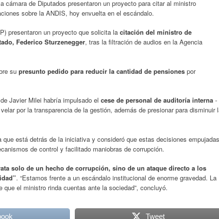
la cámara de Diputados presentaron un proyecto para citar al ministro
aciones sobre la ANDIS, hoy envuelta en el escándalo.
P) presentaron un proyecto que solicita la
citación del ministro de
tado, Federico Sturzenegger
, tras la filtración de audios en la Agencia
obre su
presunto pedido para reducir la cantidad de pensiones
por
 de Javier Milei habría impulsado el
cese de personal de auditoría interna
-
velar por la transparencia de la gestión, además de presionar para disminuir 
 que está detrás de la iniciativa y consideró que estas decisiones empujada
ecanismos de control y facilitado maniobras de corrupción.
rata solo de un hecho de corrupción, sino de un ataque directo a los
idad”
. “Estamos frente a un escándalo institucional de enorme gravedad. La
 que el ministro rinda cuentas ante la sociedad”, concluyó.
book
Tweet