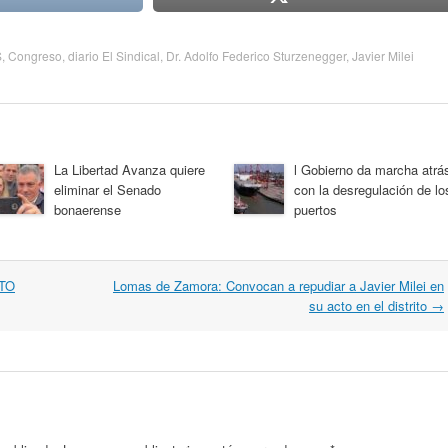
S
,
Congreso
,
diario El Sindical
,
Dr. Adolfo Federico Sturzenegger
,
Javier Milei
La Libertad Avanza quiere
l Gobierno da marcha atrá
eliminar el Senado
con la desregulación de lo
bonaerense
puertos
TO
Lomas de Zamora: Convocan a repudiar a Javier Milei en
su acto en el distrito
→