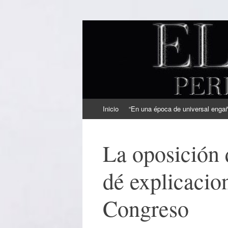
EL SINDICAL
Periodismo Inteligente
Ir
Inicio
“En una época de universal engaño
al
contenido
La oposición 
dé explicacio
Congreso