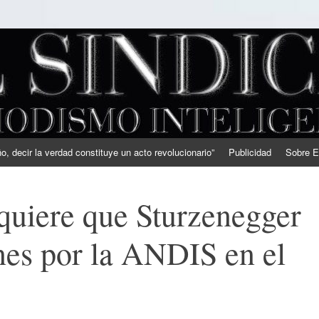
, decir la verdad constituye un acto revolucionario”
Publicidad
Sobre E
quiere que Sturzenegger
nes por la ANDIS en el