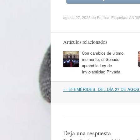
agosto 27, 2025
de
Política
. Etiquetas:
ANDI
Artículos relacionados
Con cambios de último
momento, el Senado
aprobó la Ley de
Inviolabilidad Privada
Navegación
←
EFEMÉRIDES: DEL DÍA 27 DE AGOS
por
artículos
Deja una respuesta